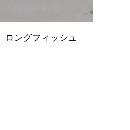
ロングフィッシュ
2番目に問い合わせが多いいロングフィッシュ。 お
すすめの長さは6’2”〜6’6”です。 その中でも6’6”が
一番人気がある長さ。 短い板は、胸を逸らすのが
きつい 波を取りやすくしたい 長くしても動かない
と 小波からオーバーサイズまで一本で と、そんな
方にオススメです。...