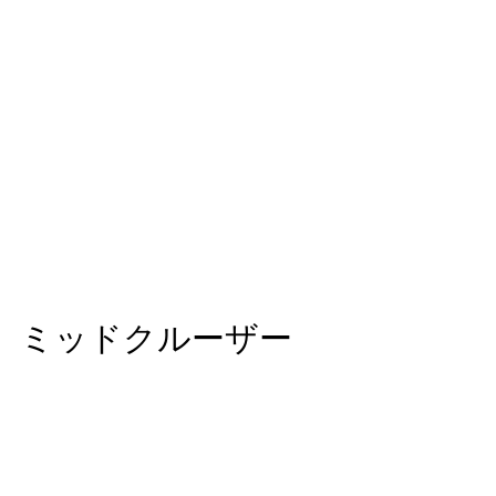
ミッドクルーザー
夏が刻々と近づく中徐々にですがオーダーもふえ
ています。 その中でも圧倒的に多いいのがこのミ
ッドクルーザー。 昨年から始めた方やずっとスク