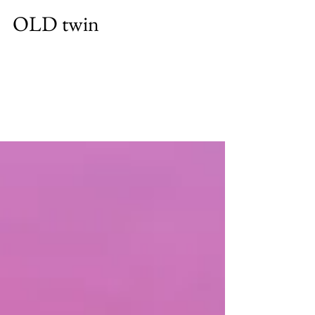
OLD twin
3年前に削ってみたのが始まり。 気になってたのは
もう少し前の事ですが。 乗ってみるとマジックボ
ードとは、こう言う板の事かってくらい調子がい
い板そんな記憶が蘇りました。 先日友達に貸して
たのがやっと戻って来たんですがまた旅に出まし
た。...