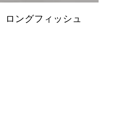
ロングフィッシュ
2番目に問い合わせが多いいロングフィッシュ。 お
すすめの長さは6’2”〜6’6”です。 その中でも6’6”が
一番人気がある長さ。 短い板は、胸を逸らすのが
きつい 波を取りやすくしたい 長くしても動かない
と 小波からオーバーサイズまで一本で と、そんな
方にオススメです。...