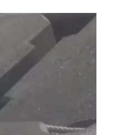
5/8×2 /5/8 •level:中級 •point:福島某ポイント シン
グルフィンの固定概念ぶっ飛びました。 ボードが
素直に走り出す感じ、走り出してからのグライド
感フロー感はもちろん、思ってる以上にクイック...