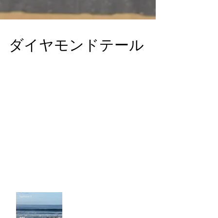
ダイヤモンドテール
７年前のテンプレートを掘り出し６’６”のオーダー
の板を削ったのがきっかけ。 削ってると自分の
６’２”を削りたくなり。 乗って滅茶苦茶調子よく新
鮮で（ある意味）それを、色々な方にお話しした
ら、６’４”・６’２”・６’６”・６’２” とオーダーが入
りました。...
最新記事
波ありますね🌊