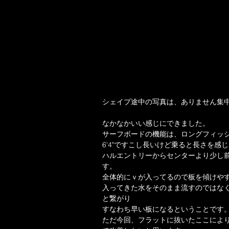
シェイプ途中の写真は、ありません集中
なかなかいい感じにできました。
サーフボードの機能は、ロングフィッ
6'4"ですこし長いけど乗ると長さを感
ハルエントリーからセンターより少し
す。
全体的にｖが入ってるので板を傾けや
入ってきた水をそのまま流すのではな
と繋がり
すなわち早い板になるということです
ただ今回、フラットに抜いたここによ