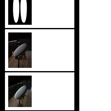
ツインザー
knee board