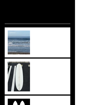
波ありますね🌊
上がりきらず。。。
イメージを形に