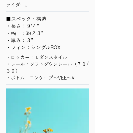
ライダー。
■スペック・構造
・長さ：９’４”
・幅 ：約２３”
・厚み：３”
・フィン：シングルBOX
・ロッカー：モダンスタイル
・レール：ソフトダウンレール（７０/
３０）
・ボトム：コンケープ～VEE～V