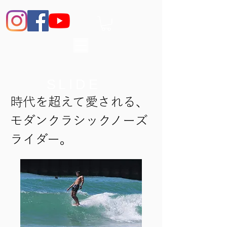
​SLIDE
​時代を超えて愛される、
モダンクラシックノーズ
ライダー。