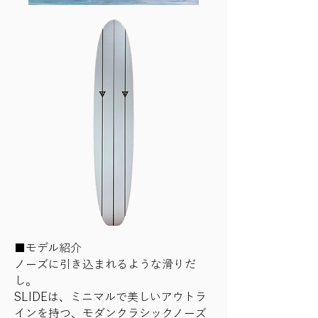
■モデル紹介
ノーズに引き込まれるような滑りだ
し。
​SLIDEは、ミニマルで美しいアウトラ
インを持つ、モダンクラシックノーズ