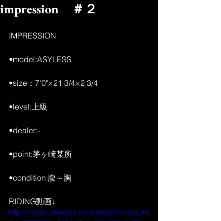
impression ＃２
IMPRESSION 
•model:ASYLESS 
•size：7'0"×21 3/4×2 3/4 
•level:上級 
•dealer:- 
•point:茅ヶ崎某所 
•condition:腹～胸 
RIDING動画↓
https://video.wixstatic.com/video/477256_4a