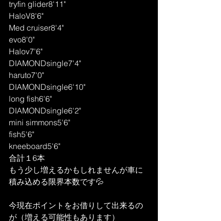
tryfin glider8'11"
HaloV8'6"
Med cruiser8'4"
evo8'0"
Halov7'6"
DIAMONDsingle7'4"
haruto7'0"
DIAMONDsingle6'10"
long fish6'6"
DIAMONDsingle6'2"
mini simmons5'6"
fish5'6"
kneeboard5'6"
合計１6本
もう少し増えるかもしれませんが車に
積み込める限界本数です💦
今現在ポイントをお借りして出来るの
が（増える可能性もあります）